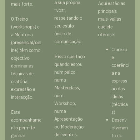
a sua própria
Aqui estão as
mais forte.
“voz”,
principais
respeitando o
O Treino
mais-valias
seu estilo
(workshops) e
que ele
único de
a Mentoria
oferece:
comunicação.
(presencial/onl
Clareza
ine) têm como
É isso que faço
e
objectivo
quando estou
coerênci
dominar as
num palco,
a na
técnicas de
numa
express
oratória,
Masterclass,
ão das
expressão e
num
ideias
interacção.
Workshop,
(técnica
numa
Este
s)
Apresentação
acompanhame
Desenv
ou Moderação
nto permite
olvimen
de eventos.
ganhar
to do