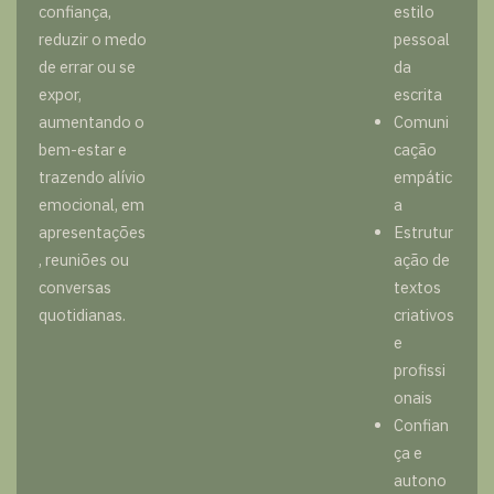
confiança,
estilo
reduzir o medo
pessoal
de errar ou se
da
expor,
escrita
aumentando o
Comuni
bem-estar e
cação
trazendo alívio
empátic
emocional, em
a
apresentações
Estrutur
, reuniões ou
ação de
conversas
textos
quotidianas.
criativos
e
profissi
onais
Confian
ça e
autono