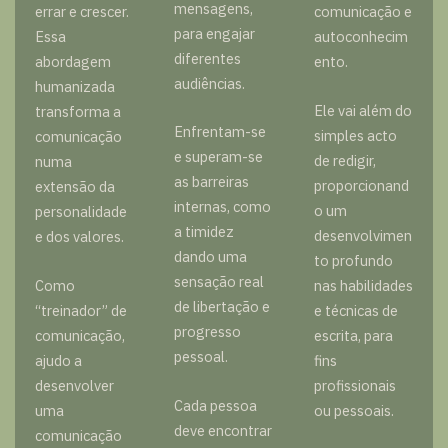
mensagens,
errar e crescer.
comunicação e
para engajar
Essa
autoconhecim
diferentes
abordagem
ento.
audiências.
humanizada
Ele vai além do
transforma a
Enfrentam-se
simples acto
comunicação
e superam-se
de redigir,
numa
as barreiras
proporcionand
extensão da
internas, como
o um
personalidade
a timidez
desenvolvimen
e dos valores.
dando uma
to profundo
sensação real
Como
nas habilidades
de libertação e
“treinador” de
e técnicas de
progresso
comunicação,
escrita, para
pessoal.
ajudo a
fins
desenvolver
profissionais
Cada pessoa
uma
ou pessoais.
deve encontrar
comunicação