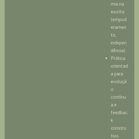
mia na
escrita
(empod
eramen
to,
indepen
dência)
Prática
orientad
a para
evoluçã
o
contínu
a e
feedbac
k
constru
tivo.