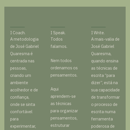
I Coach.
I Speak.
I Write.
A metodologia
Todos
A mais-valia de
de José Gabriel
falamos.
José Gabriel
Quaresma é
Quaresma,
Nem todos
centrada nas
quando ensina
ordenamos os
pessoas,
as técnicas de
pensamentos.
criando um
escrita “para
ambiente
dizer”, está na
Aqui
acolhedor e de
sua capacidade
aprendem-se
confiança,
de transformar
as técnicas
onde se sinta
o processo de
para organizar
confortável
escrita numa
pensamentos,
para
ferramenta
estruturar
experimentar,
poderosa de