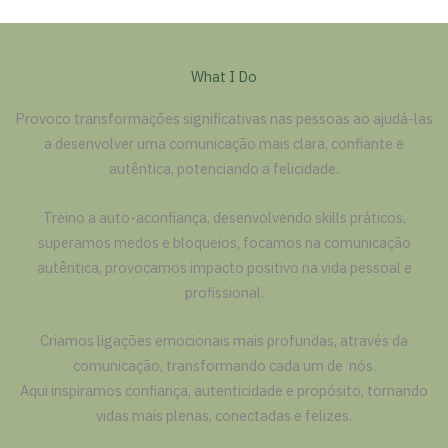
What I Do
Provoco transformações significativas nas pessoas ao ajudá-las
a desenvolver uma comunicação mais clara, confiante e
autêntica, potenciando a felicidade.
Treino a auto-aconfiança, desenvolvendo skills práticos,
superamos medos e bloqueios, focamos na comunicação
autêntica, provocamos impacto positivo na vida pessoal e
profissional.
Criamos ligações emocionais mais profundas, através da
comunicação, transformando cada um de nós.
Aqui inspiramos confiança, autenticidade e propósito, tornando
vidas mais plenas, conectadas e felizes.